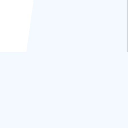
優れた機能