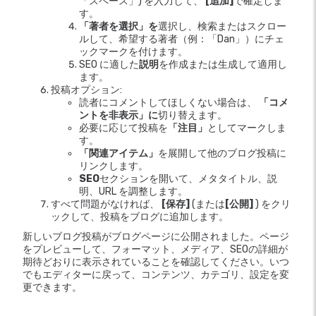
「スペース」) を入力して、
[追加]
で確定しま
す。
「著者を選択」を
選択し、検索またはスクロー
ルして、希望する著者（例：「Dan」）にチェ
ックマークを付けます。
SEO に適した
説明
を作成または生成して適用し
ます。
投稿オプション:
読者にコメントしてほしくない場合は、
「コメ
ントを非表示」に
切り替えます。
必要に応じて投稿を
「注目」
としてマークしま
す。
「関連アイテム」
を展開して他のブログ投稿に
リンクします。
SEO
セクションを開いて、メタタイトル、説
明、URL を調整します。
すべて問題がなければ、
[保存]
(または
[公開]
) をクリ
ックして、投稿をブログに追加します。
新しいブログ投稿がブログページに公開されました。ページ
をプレビューして、フォーマット、メディア、SEOの詳細が
期待どおりに表示されていることを確認してください。いつ
でもエディターに戻って、コンテンツ、カテゴリ、設定を変
更できます。