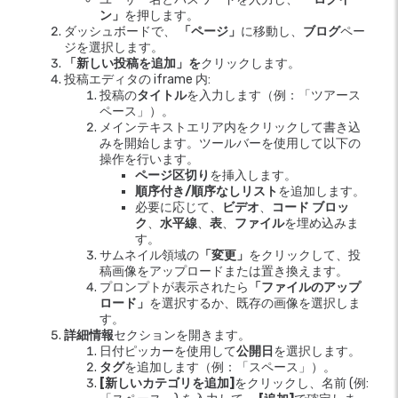
ン」
を押します。
ダッシュボードで、
「ページ」
に移動し、
ブログ
ペー
ジを選択します。
「新しい投稿を追加」を
クリックします。
投稿エディタの iframe 内:
投稿の
タイトル
を入力します（例：「ツアース
ペース」）。
メインテキストエリア内をクリックして書き込
みを開始します。ツールバーを使用して以下の
操作を行います。
ページ区切り
を挿入します。
順序付き/順序なしリスト
を追加します。
必要に応じて、
ビデオ
、
コード ブロッ
ク
、
水平線
、
表
、
ファイル
を埋め込みま
す。
サムネイル領域の
「変更」
をクリックして、投
稿画像をアップロードまたは置き換えます。
プロンプトが表示されたら
「ファイルのアップ
ロード」
を選択するか、既存の画像を選択しま
す。
詳細情報
セクションを開きます。
日付ピッカーを使用して
公開日
を選択します。
タグ
を追加します（例：「スペース」）。
[新しいカテゴリを追加]
をクリックし、名前 (例: