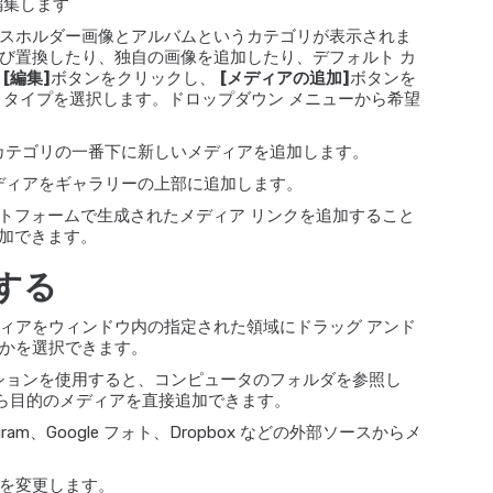
編集します
スホルダー画像とアルバムというカテゴリが表示されま
び置換したり、独自の画像を追加したり、デフォルト カ
。
[編集]
ボタンをクリックし、
[メディアの追加]
ボタンを
 タイプを選択します。ドロップダウン メニューから希望
 カテゴリの一番下に新しいメディアを追加します。
メディアをギャラリーの上部に追加します。
ットフォームで生成されたメディア リンクを追加すること
追加できます。
する
ィアをウィンドウ内の指定された領域にドラッグ アンド
かを選択できます。
プションを使用すると、コンピュータのフォルダを参照し
ら目的のメディアを直接追加できます。
stagram、Google フォト、Dropbox などの外部ソースからメ
。
を変更します。