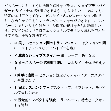
どのページにも、すぐに洗練と個性をプラス。
シェイプディバイ
ダー
がサイト全体で利用できるようになりました。これにより、
特定のエリアだけでなく、Webサイト内のどのセクション間で
も、なめらかで目を引くトランジションを作成できます—。長い
ページにメリハリを付けたり、訪問者の視線を自然に誘導した
り、デザインによりプロフェッショナルでモダンな流れを与えた
りできる、手軽な方法です。
🎨
美しいセクション間のトランジション
— セクションの間
にスタイリッシュなディバイダーを追加
🌊
豊富なシェイプスタイル
— 波、カーブ、矢印など
🔄
すべてのページで利用可能に
— Webサイト全体で使えま
す
⚡
簡単に適用
— セクション設定からディバイダーのスタイ
ルを選ぶだけ
📱
完全レスポンシブ
— デスクトップ、タブレット、モバイ
ルで美しく表示
✨
視覚的インパクトを強化
— 長いページに構造とアクセン
トを追加