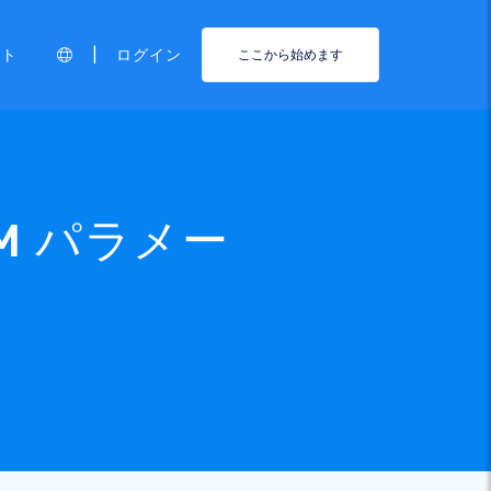
|
ート
ログイン
ここから始めます
M パラメー