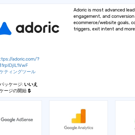
Adoric is most advanced lead
engagement, and conversion 
ecommerce/website goals, co
triggers, exit intent and more
tps://adoric.com/?
31rpIDjIL1VwF
ケティングツール
パッケージ:
いいえ
ケージの開始
$