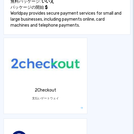
無料パッケージ:
いいえ
パッケージの開始
$
Worldpay provides secure payment services for small and
large businesses, including payments online, card
machines and telephone payments.
2Checkout
支払いゲートウェイ