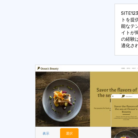
SIT
トを提
能なテ
イトが
の経験は
適化さ
表示
選択