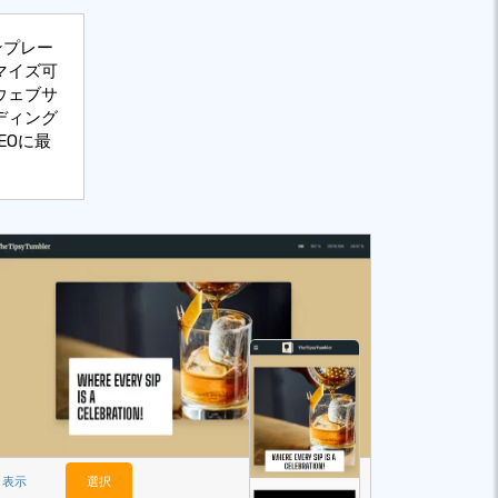
ンプレー
マイズ可
ウェブサ
ディング
EOに最
表示
選択