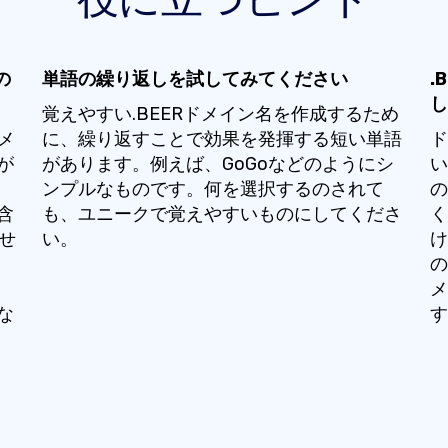
の
単語の繰り返しを試してみてください
.
し
覚えやすい.BEERドメイン名を作成するため
メ
に、繰り返すことで効果を発揮する短い単語
ド
が
があります。例えば、GoGoなどのようにシ
い
ンプルなものです。何を選択するのされて
の
含
も、ユニークで覚えやすいものにしてくださ
く
たせ
い。
け
の
さ
メ
な
す