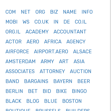
COM
NET
ORG
BIZ
NAME
INFO
MOBI
WS
CO.UK
IN
DE
CO.IL
ORG.IL
ACADEMY
ACCOUNTANT
ACTOR
AERO
AFRICA
AGENCY
AIRFORCE
AIRPORT.AERO
ALSACE
AMSTERDAM
ARMY
ART
ASIA
ASSOCIATES
ATTORNEY
AUCTION
BAND
BARGAINS
BAYERN
BEER
BERLIN
BET
BID
BIKE
BINGO
BLACK
BLOG
BLUE
BOSTON