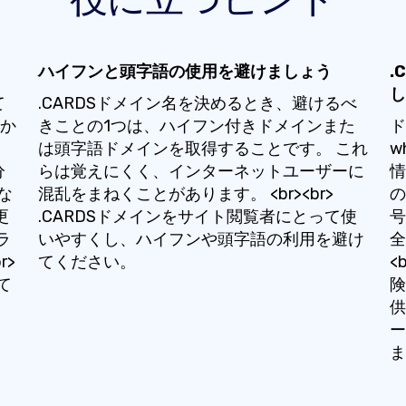
ハイフンと頭字語の使用を避けましょう
.
し
て
.CARDSドメイン名を決めるとき、避けるべ
をか
きことの1つは、ハイフン付きドメインまた
ド
は頭字語ドメインを取得することです。 これ
w
分
らは覚えにくく、インターネットユーザーに
情
な
混乱をまねくことがあります。 <br><br>
の
更
.CARDSドメインをサイト閲覧者にとって使
号
ラ
いやすくし、ハイフンや頭字語の利用を避け
全
r>
てください。
<
て
険
供
ー
ま