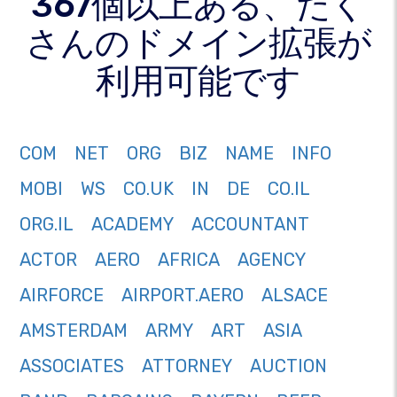
367個以上ある、たく
さんのドメイン拡張が
利用可能です
COM
NET
ORG
BIZ
NAME
INFO
MOBI
WS
CO.UK
IN
DE
CO.IL
ORG.IL
ACADEMY
ACCOUNTANT
ACTOR
AERO
AFRICA
AGENCY
AIRFORCE
AIRPORT.AERO
ALSACE
AMSTERDAM
ARMY
ART
ASIA
ASSOCIATES
ATTORNEY
AUCTION