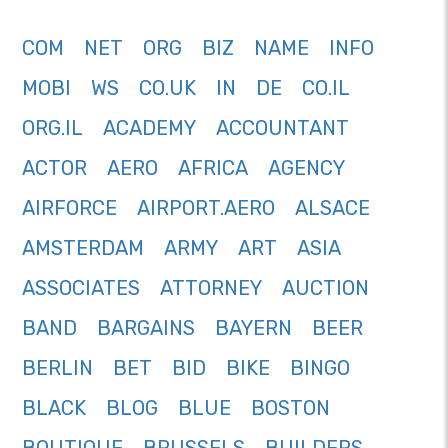
COM
NET
ORG
BIZ
NAME
INFO
MOBI
WS
CO.UK
IN
DE
CO.IL
ORG.IL
ACADEMY
ACCOUNTANT
ACTOR
AERO
AFRICA
AGENCY
AIRFORCE
AIRPORT.AERO
ALSACE
AMSTERDAM
ARMY
ART
ASIA
ASSOCIATES
ATTORNEY
AUCTION
BAND
BARGAINS
BAYERN
BEER
BERLIN
BET
BID
BIKE
BINGO
BLACK
BLOG
BLUE
BOSTON