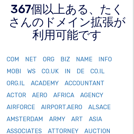
367個以上ある、たく
さんのドメイン拡張が
利用可能です
COM
NET
ORG
BIZ
NAME
INFO
MOBI
WS
CO.UK
IN
DE
CO.IL
ORG.IL
ACADEMY
ACCOUNTANT
ACTOR
AERO
AFRICA
AGENCY
AIRFORCE
AIRPORT.AERO
ALSACE
AMSTERDAM
ARMY
ART
ASIA
ASSOCIATES
ATTORNEY
AUCTION