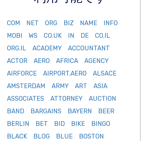
COM
NET
ORG
BIZ
NAME
INFO
MOBI
WS
CO.UK
IN
DE
CO.IL
ORG.IL
ACADEMY
ACCOUNTANT
ACTOR
AERO
AFRICA
AGENCY
AIRFORCE
AIRPORT.AERO
ALSACE
AMSTERDAM
ARMY
ART
ASIA
ASSOCIATES
ATTORNEY
AUCTION
BAND
BARGAINS
BAYERN
BEER
BERLIN
BET
BID
BIKE
BINGO
BLACK
BLOG
BLUE
BOSTON