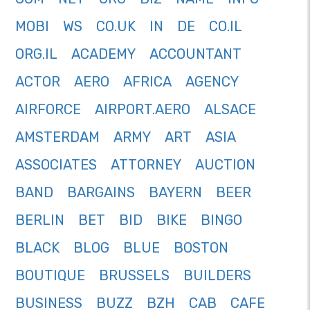
MOBI
WS
CO.UK
IN
DE
CO.IL
ORG.IL
ACADEMY
ACCOUNTANT
ACTOR
AERO
AFRICA
AGENCY
AIRFORCE
AIRPORT.AERO
ALSACE
AMSTERDAM
ARMY
ART
ASIA
ASSOCIATES
ATTORNEY
AUCTION
BAND
BARGAINS
BAYERN
BEER
BERLIN
BET
BID
BIKE
BINGO
BLACK
BLOG
BLUE
BOSTON
BOUTIQUE
BRUSSELS
BUILDERS
BUSINESS
BUZZ
BZH
CAB
CAFE