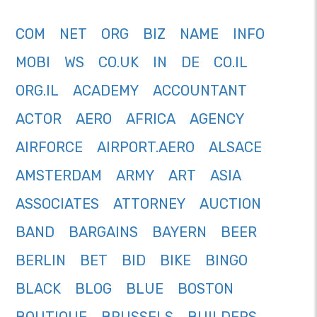
COM
NET
ORG
BIZ
NAME
INFO
MOBI
WS
CO.UK
IN
DE
CO.IL
ORG.IL
ACADEMY
ACCOUNTANT
ACTOR
AERO
AFRICA
AGENCY
AIRFORCE
AIRPORT.AERO
ALSACE
AMSTERDAM
ARMY
ART
ASIA
ASSOCIATES
ATTORNEY
AUCTION
BAND
BARGAINS
BAYERN
BEER
BERLIN
BET
BID
BIKE
BINGO
BLACK
BLOG
BLUE
BOSTON