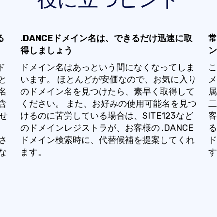
る
.DANCEドメイン名は、できるだけ迅速に取
常
得しましょう
ン
ド
ドメイン名はあっという間になくなってしま
こ
と
います。 ほとんどが安価なので、お気に入り
メ
名
のドメイン名を見つけたら、素早く取得して
属
含
ください。 また、お好みの使用可能名を見つ
二
たせ
けるのに苦労している場合は、SITE123など
客
のドメインレジストラが、お客様の .DANCE
る
さ
ドメイン検索時に、代替候補を提案してくれ
ド
な
ます。
す