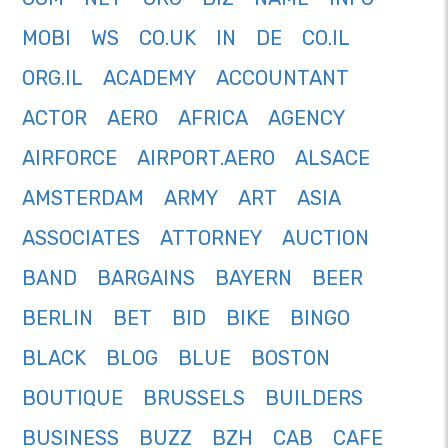
MOBI
WS
CO.UK
IN
DE
CO.IL
ORG.IL
ACADEMY
ACCOUNTANT
ACTOR
AERO
AFRICA
AGENCY
AIRFORCE
AIRPORT.AERO
ALSACE
AMSTERDAM
ARMY
ART
ASIA
ASSOCIATES
ATTORNEY
AUCTION
BAND
BARGAINS
BAYERN
BEER
BERLIN
BET
BID
BIKE
BINGO
BLACK
BLOG
BLUE
BOSTON
BOUTIQUE
BRUSSELS
BUILDERS
BUSINESS
BUZZ
BZH
CAB
CAFE