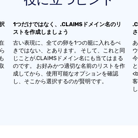
択
1つだけではなく、.CLAIMSドメイン名のリ
.
ストを作成しましょう
さ
在
古い表現に、全ての卵を1つの籠に入れるべ
あ
から
きではない、とあります。 そして、これと同
ウ
も
じことが.CLAIMSドメイン名にも当てはまる
今
取
のです。 お好みかつ適切な名前のリストを作
と
成してから、使用可能なオプションを確認
<
し、そこから選択するのが賢明です。
客
し