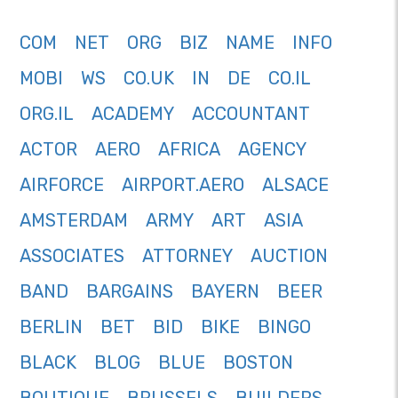
COM
NET
ORG
BIZ
NAME
INFO
MOBI
WS
CO.UK
IN
DE
CO.IL
ORG.IL
ACADEMY
ACCOUNTANT
ACTOR
AERO
AFRICA
AGENCY
AIRFORCE
AIRPORT.AERO
ALSACE
AMSTERDAM
ARMY
ART
ASIA
ASSOCIATES
ATTORNEY
AUCTION
BAND
BARGAINS
BAYERN
BEER
BERLIN
BET
BID
BIKE
BINGO
BLACK
BLOG
BLUE
BOSTON