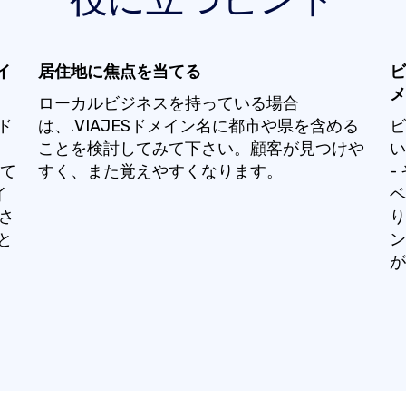
イ
居住地に焦点を当てる
ビ
メ
ローカルビジネスを持っている場合
ド
は、.VIAJESドメイン名に都市や県を含める
ビ
ことを検討してみて下さい。顧客が見つけや
い
して
すく、また覚えやすくなります。
-
イ
ベ
>さ
り
と
ン
が