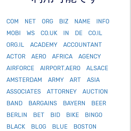
COM
NET
ORG
BIZ
NAME
INFO
MOBI
WS
CO.UK
IN
DE
CO.IL
ORG.IL
ACADEMY
ACCOUNTANT
ACTOR
AERO
AFRICA
AGENCY
AIRFORCE
AIRPORT.AERO
ALSACE
AMSTERDAM
ARMY
ART
ASIA
ASSOCIATES
ATTORNEY
AUCTION
BAND
BARGAINS
BAYERN
BEER
BERLIN
BET
BID
BIKE
BINGO
BLACK
BLOG
BLUE
BOSTON