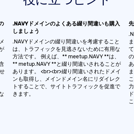
の
.NAVYドメインのよくある綴り間違いも購入
先
しましょう
.
メ
.NAVYドメインの綴り間違いを考慮すること
ま
が
は、トラフィックを見逃さないために有用な
て
方法です。 例えば、** meetup.NAVY **は、
の
含
** metup.NAVY **と綴り間違いされることが
あ
たせ
あります。 <br><br>綴り間違いされたドメイ
ま
ンも取得し、メインドメイン名にリダイレク
こ
さ
トすることで、サイトトラフィックを促進で
力
な
きます。
ド
こ