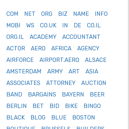
COM
NET
ORG
BIZ
NAME
INFO
MOBI
WS
CO.UK
IN
DE
CO.IL
ORG.IL
ACADEMY
ACCOUNTANT
ACTOR
AERO
AFRICA
AGENCY
AIRFORCE
AIRPORT.AERO
ALSACE
AMSTERDAM
ARMY
ART
ASIA
ASSOCIATES
ATTORNEY
AUCTION
BAND
BARGAINS
BAYERN
BEER
BERLIN
BET
BID
BIKE
BINGO
BLACK
BLOG
BLUE
BOSTON